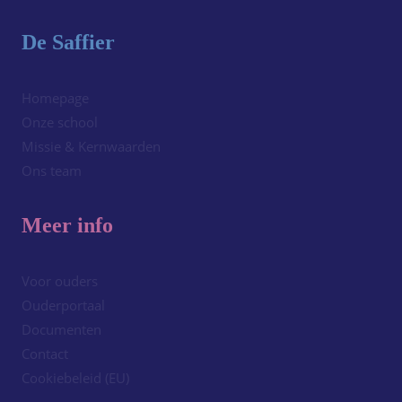
De Saffier
Homepage
Onze school
Missie & Kernwaarden
Ons team
Meer info
Voor ouders
Ouderportaal
Documenten
Contact
Cookiebeleid (EU)