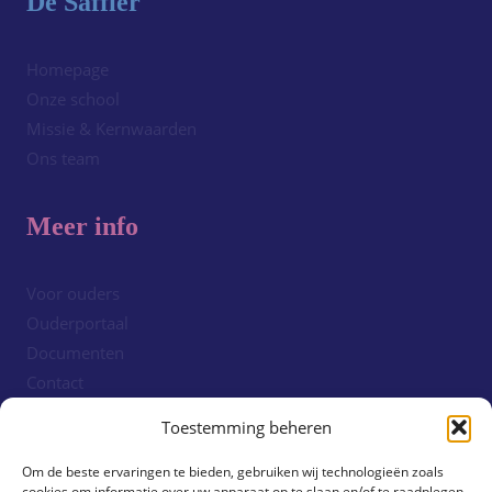
De Saffier
Homepage
Onze school
Missie & Kernwaarden
Ons team
Meer info
Voor ouders
Ouderportaal
Documenten
Contact
Cookiebeleid (EU)
Toestemming beheren
Om de beste ervaringen te bieden, gebruiken wij technologieën zoals
Volg ons!
cookies om informatie over uw apparaat op te slaan en/of te raadplegen.