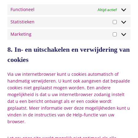
d
m
u
a
a
i
p
Functioneel
b
Altijd actief
p
p
v
l
e
s
t
Statistieken
e
i
S
c
r
a
t
h
Marketing
s
n
M
a
a
e
z
a
t
8. In- en uitschakelen en verwijdering van
n
r
i
k
cookies
s
e
t
t
i
Via uw internetbrowser kunt u cookies automatisch of
i
e
handmatig verwijderen. U kunt ook aangeven dat bepaalde
n
k
cookies niet geplaatst mogen worden. Een andere
g
e
mogelijkheid is dat u uw internetbrowser zodanig instelt
n
dat u een bericht ontvangt als er een cookie wordt
geplaatst. Meer informatie over deze mogelijkheden kunt u
vinden in de instructies van de Help-functie van uw
browser.