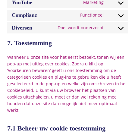
n
t
s
YouTube
Marketing
r
C
n
e
t
o
e
v
o
s
n
t
s
Complianz
Functioneel
r
i
C
n
e
t
o
e
v
c
o
s
n
t
s
Diversen
Doel wordt onderzocht
r
i
e
C
n
e
t
o
e
v
c
w
o
s
n
t
s
r
i
e
7. Toestemming
o
n
e
t
o
e
v
c
k
r
s
n
t
s
r
i
e
a
d
Wanneer u onze site voor het eerst bezoekt, tonen wij een
e
t
o
e
v
c
g
d
p
pop-up met uitleg over cookies. Zodra u klikt op
n
t
s
r
i
e
o
e
r
‘Voorkeuren bewaren’ geeft u ons toestemming om de
t
o
e
v
c
g
o
n
e
categorieën cookies en plug-ins te gebruiken die u heeft
t
s
r
i
e
o
g
c
s
geselecteerd in de pop-up en welke zijn omschreven in het
o
e
v
c
g
o
l
e
s
Cookiebeleid. U kunt via uw browser het plaatsen van
s
r
i
e
o
g
e
-
cookies uitschakelen, u moet er dan wel rekening mee
e
v
c
v
o
l
-
b
houden dat onze site dan mogelijk niet meer optimaal
r
i
e
i
g
e
f
l
werkt.
v
c
y
m
l
-
o
o
i
e
o
e
e
r
n
c
c
c
u
o
-
e
t
7.1 Beheer uw cookie toestemming
k
e
o
t
m
c
s
s