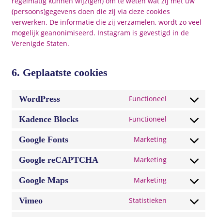
regelmatig kunnen wijzigen) om te weten wat zij met uw
(persoons)gegevens doen die zij via deze cookies
verwerken. De informatie die zij verzamelen, wordt zo veel
mogelijk geanonimiseerd. Instagram is gevestigd in de
Verenigde Staten.
6. Geplaatste cookies
WordPress
Functioneel
C
o
Kadence Blocks
Functioneel
C
n
o
s
Google Fonts
Marketing
C
n
e
o
s
n
Google reCAPTCHA
Marketing
C
n
e
t
o
s
n
t
Google Maps
Marketing
C
n
e
t
o
o
s
n
t
s
Vimeo
Statistieken
C
n
e
t
o
e
o
s