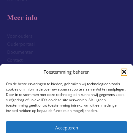
Meer info
Voor ouders
Ouderportaal
Documenten
Contact
Cookiebeleid (EU)
Toestemming beheren
Om de beste ervaringen te bieden, gebruiken wij technologieën zoals
Volg ons!
cookies om informatie over uw apparaat op te slaan en/of te raadplegen.
Door in te stemmen met deze technologieën kunnen wij gegevens zoals
surfgedrag of unieke ID's op deze site verwerken. Als u geen
toestemming geeft of uw toestemming intrekt, kan dit een nadelige
invloed hebben op bepaalde functies en mogelijkheden.
Accepteren