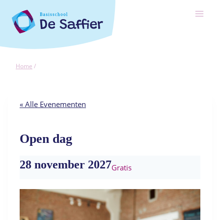
Ga
naar
de
inhoud
Home
/
« Alle Evenementen
Open dag
28 november 2027
Gratis