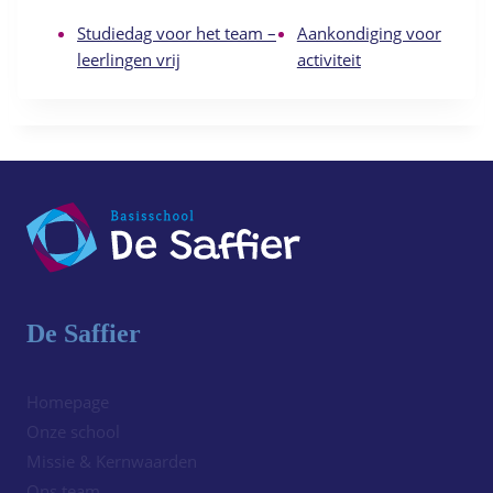
Studiedag voor het team –
Aankondiging voor
leerlingen vrij
activiteit
De Saffier
Homepage
Onze school
Missie & Kernwaarden
Ons team