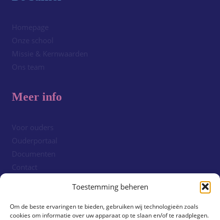
Homepage
Onze school
Missie & Kernwaarden
Ons team
Meer info
Voor ouders
Ouderportaal
Documenten
Contact
Cookiebeleid (EU)
Toestemming beheren
Om de beste ervaringen te bieden, gebruiken wij technologieën zoals
Volg ons!
cookies om informatie over uw apparaat op te slaan en/of te raadplegen.