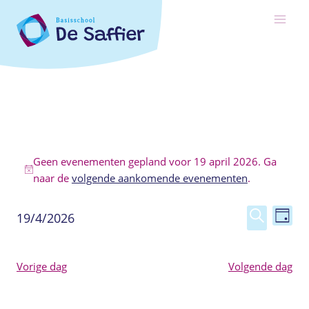
Ga
naar
de
inhoud
Evenementen
Geen evenementen gepland voor 19 april 2026. Ga
in
Bericht
naar de
volgende aankomende evenementen
.
19
Eve
Eveneme
19/4/2026
Dag
april
Selecteer
Zoeken
wee
zoeken
een
2026
navi
en
Vorige dag
Volgende dag
datum.
weergev