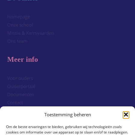
Homepage
Onze school
Missie & Kernwaarden
Ons team
Meer info
Voor ouders
Ouderportaal
Documenten
Contact
Cookiebeleid (EU)
Toestemming beheren
Om de beste ervaringen te bieden, gebruiken wij technologieën zoals
Volg ons!
cookies om informatie over uw apparaat op te slaan en/of te raadplegen.