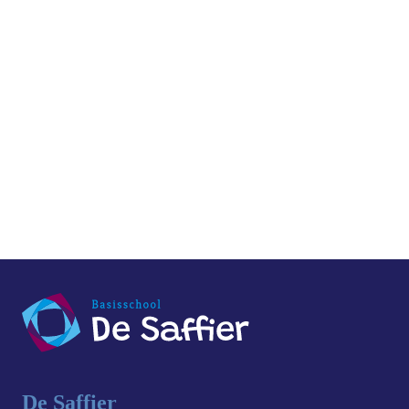
navigati
De Saffier