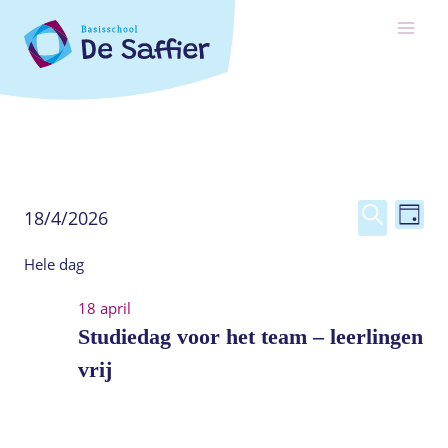
Ga
naar
de
inhoud
Eve
Evenementen
Eveneme
18/4/2026
Dag
Selecteer
Zoeken
wee
zoeken
in
Hele dag
een
navi
en
datum.
18
18 april
weergev
april
Studiedag voor het team – leerlingen
navigati
vrij
2026