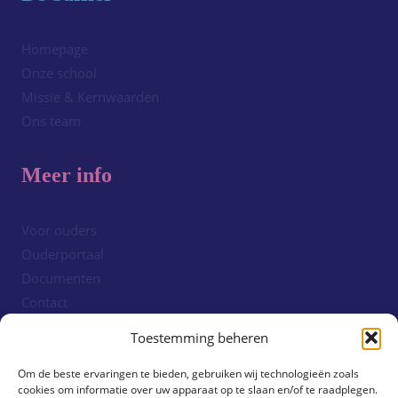
Homepage
Onze school
Missie & Kernwaarden
Ons team
Meer info
Voor ouders
Ouderportaal
Documenten
Contact
Cookiebeleid (EU)
Toestemming beheren
Om de beste ervaringen te bieden, gebruiken wij technologieën zoals
Volg ons!
cookies om informatie over uw apparaat op te slaan en/of te raadplegen.