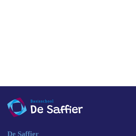
navigati
De Saffier