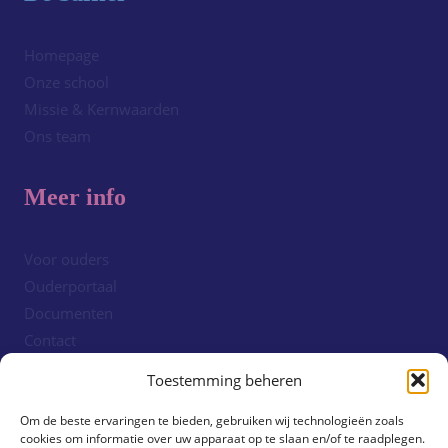
Homepage
Onze school
Missie & Kernwaarden
Ons team
Meer info
Voor ouders
Ouderportaal
Documenten
Contact
Cookiebeleid (EU)
Toestemming beheren
Om de beste ervaringen te bieden, gebruiken wij technologieën zoals
Volg ons!
cookies om informatie over uw apparaat op te slaan en/of te raadplegen.