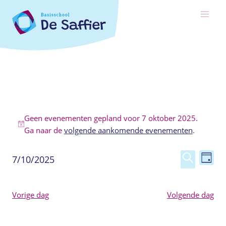
Ga
naar
de
inhoud
Evenementen
Geen evenementen gepland voor 7 oktober 2025.
in
Bericht
Ga naar de
volgende aankomende evenementen
.
7
Eve
Eveneme
7/10/2025
Dag
oktober
Selecteer
Zoeken
wee
zoeken
een
2025
navi
en
Vorige dag
Volgende dag
datum.
weergev